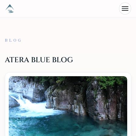
E-BIKE
ACCESS
メニュ
STORE
ABOUT
BLOG
ATERA BLUE BLOG